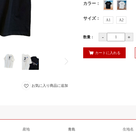
カラー
：
サイズ
：
A1
A2
-
+
数量：
カートに入れる
お気に入り商品に追加
産地
青島
生地名