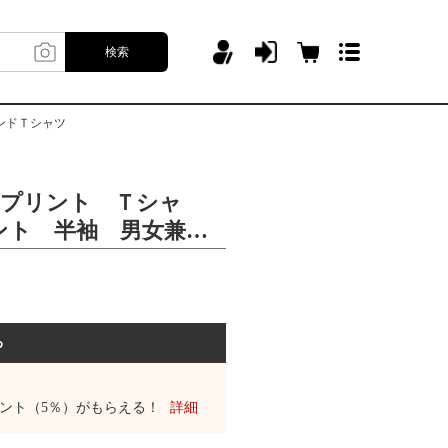
検索
ンドＴシャツ
R プリント Ｔシャ
ント 半袖 男女兼
ス おしゃれ ストリ
Ｔシャツ
る
ント（5％）がもらえる！
詳細