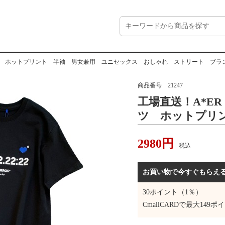
ャツ ホットプリント 半袖 男女兼用 ユニセックス おしゃれ ストリート ブラ
商品番号
21247
工場直送！A*E
ツ ホットプリ
用 ユニセック
2980
円
ート ブランド
税込
お買い物で今すぐもらえ
30
ポイント（1％）
CmallCARDで最大
149
ポイ