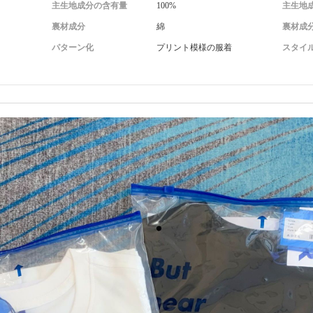
主生地成分の含有量
100%
主生地成
裏材成分
綿
裏材成
パターン化
プリント模様の服着
スタイ