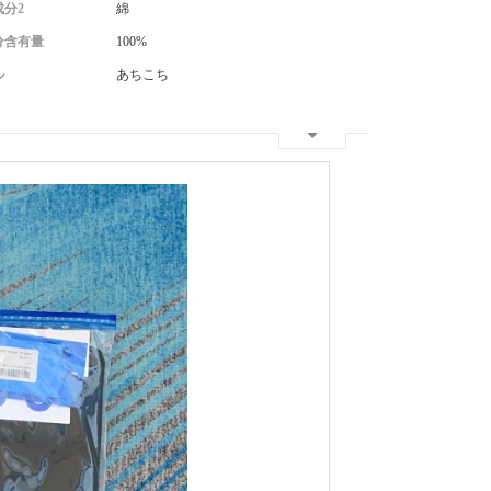
分2
綿
分含有量
100%
ル
あちこち