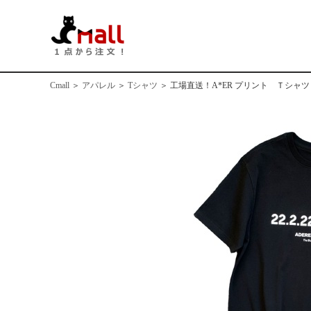
Cmall
＞
アパレル
＞
Tシャツ
＞
工場直送！A*ER プリント Ｔシ