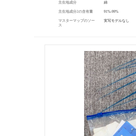
主生地成分
綿
主生地成分2の含有量
91%-99%
マスターマップのソー
実写モデルなし
ス