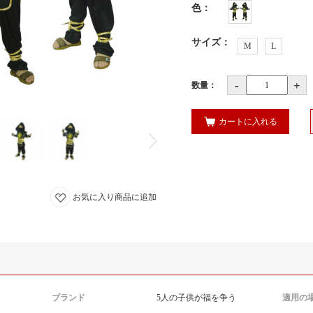
色
：
サイズ
：
M
L
-
+
数量：
カートに入れる
お気に入り商品に追加
ブランド
5人の子供が福を争う
適用の