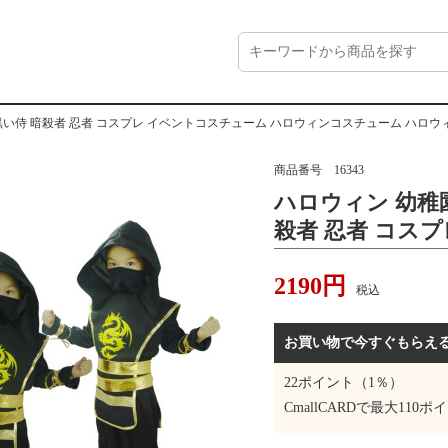
黒い侍 暗殺者 忍者 コスプレ イベントコスチューム ハロウィンコスチューム ハロ
商品番号
16343
ハロウィン 幼稚園
殺者 忍者 コス
ーム ハロウィン
2190
円
ィンコスプレ 仮
税込
ーニバルコスチ
お買い物で今すぐもらえ
22
ポイント（1％）
CmallCARDで最大
110
ポイ