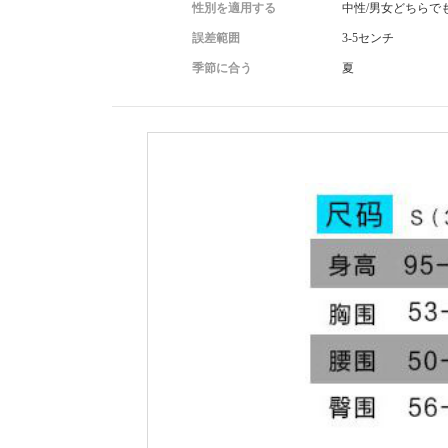
性別を適用する
中性/男女どちらで
誤差範囲
3-5センチ
季節に合う
夏