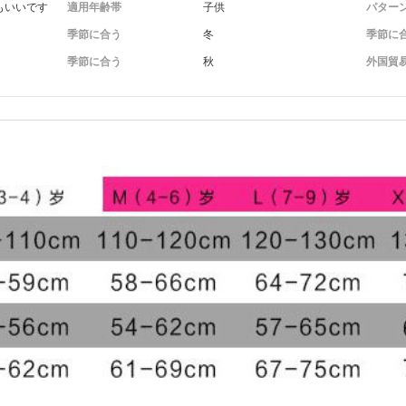
もいいです
適用年齢帯
子供
パター
季節に合う
冬
季節に
季節に合う
秋
外国貿