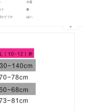
ン
小花
合う
春
易かどうか
はい、