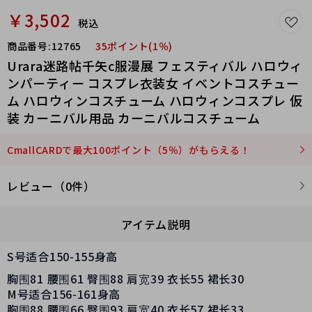
￥3,502
税込
商品番号:
12765
35ポイント(1％)
Urara迷路帖千矢c服漫展 フェスティバル ハロウィ
ンパーティー コスプレ衣装女 イベントコスチュー
ム ハロウィンコスチューム ハロウィンコスプレ 仮
装 カーニバル用品 カーニバルコスチューム
CmallCARDで最大100ポイント（5％）がもらえる！
レビュー（0件）
アイテム説明
S号适合150-155身高
胸围81 腰围61 臀围88 肩宽39 衣长55 裙长30
M号适合156-161身高
胸围88 腰围66 臀围93 肩宽40 衣长57 裙长33