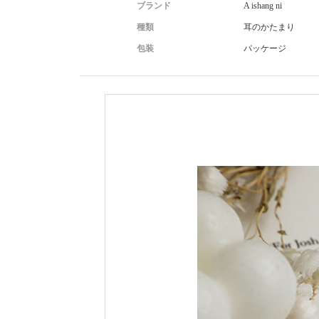
ブランド
A ishang ni
種類
耳のかたまり
包装
パッケージ