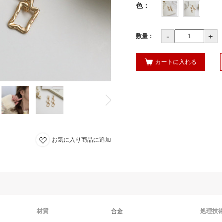
色
：
-
+
数量：
カートに入れる
お気に入り商品に追加
材質
合金
処理技