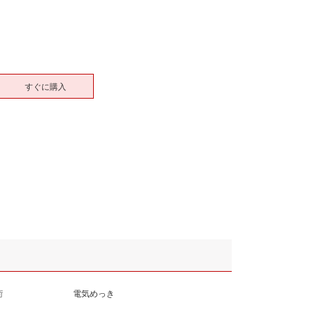
すぐに購入
術
電気めっき