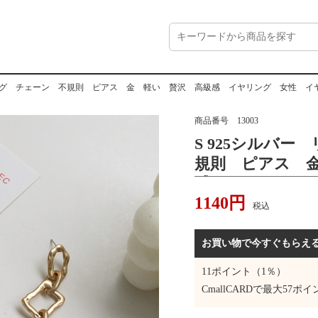
 リング チェーン 不規則 ピアス 金 軽い 贅沢 高級感 イヤリング 女性 
商品番号
13003
S 925シルバ
規則 ピアス 
感 イヤリング
1140
円
耳飾り ファッ
税込
お買い物で今すぐもらえ
11
ポイント（1％）
CmallCARDで最大
57
ポイ