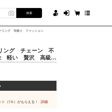
検索
イヤリング 耳飾り ファッション
ー リング チェーン 不
金 軽い 贅沢 高級
 女性 イヤリング
ション
る
ント（5％）がもらえる！
詳細