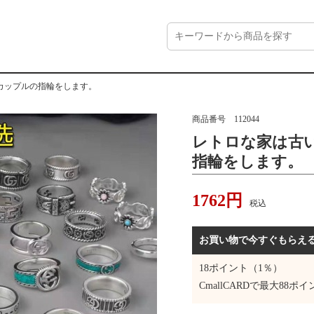
カップルの指輪をします。
商品番号
112044
レトロな家は古
指輪をします。
1762
円
税込
お買い物で今すぐもらえ
18
ポイント（1％）
CmallCARDで最大
88
ポイ