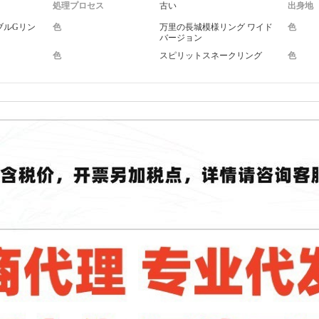
処理プロセス
古い
出身地
ブルGリン
色
万里の長城模様リング ワイド
色
バージョン
色
スピリットスネークリング
色