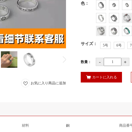
色
：
サイズ
：
5号
6号
-
+
数量：
カートに入れる
お気に入り商品に追加
材料
銅
商品番