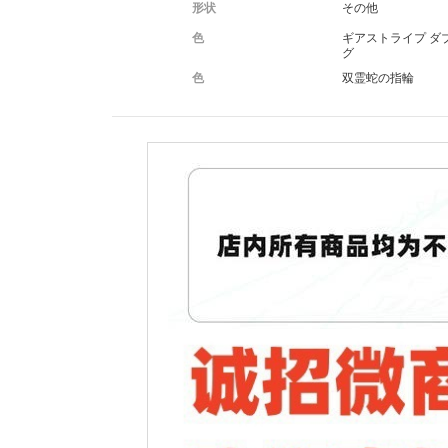
形状
その他
色
ギアストライプ ダ
グ
色
双霊蛇の指輪