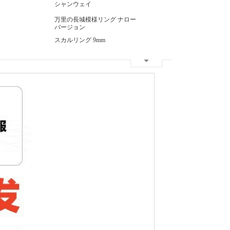
シャンウェイ
万里の長城模様リング ナロー
バージョン
スカルリング 9mm