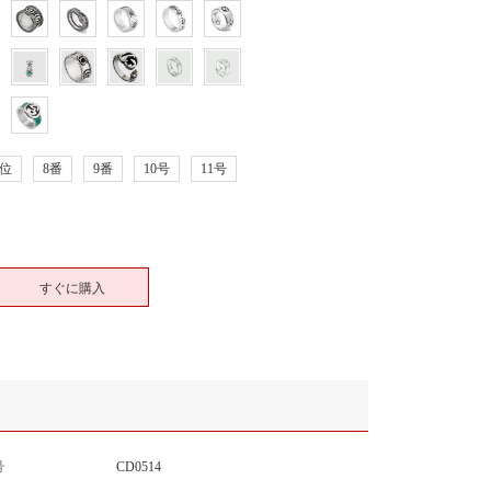
7位
8番
9番
10号
11号
すぐに購入
号
CD0514