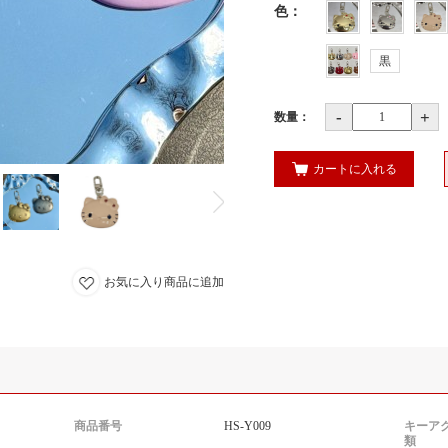
色
：
黒
-
+
数量：
カートに入れる
お気に入り商品に追加
商品番号
HS-Y009
キーア
類