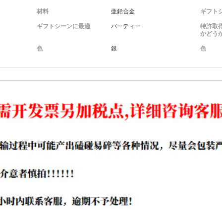
材料
亜鉛合金
ギフト
ギフトシーンに最適
パーティー
特許取
かどう
色
銀
色