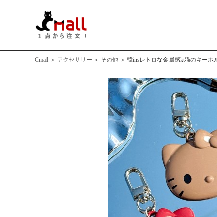
Cmall
＞
アクセサリー
＞
その他
＞
韓insレトロな金属感kt猫のキー