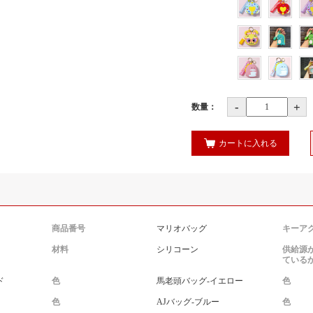
-
+
数量：
カートに入れる
商品番号
マリオバッグ
キーア
材料
シリコーン
供給源
ている
ド
色
馬老頭バッグ-イエロー
色
色
AJバッグ-ブルー
色