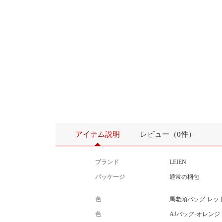
アイテム説明
レビュー（0件）
ブランド
LEIEN
パッケージ
通常の梱包
色
馬老頭バッグ-レッ
色
AJバッグ-オレンジ