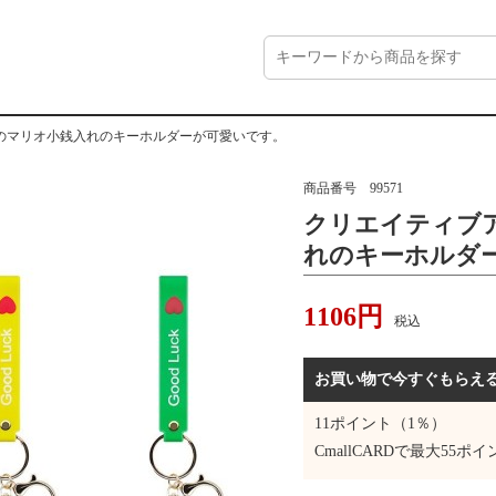
のマリオ小銭入れのキーホルダーが可愛いです。
商品番号
99571
クリエイティブ
れのキーホルダ
1106
円
税込
お買い物で今すぐもらえ
11
ポイント（1％）
CmallCARDで最大
55
ポイ