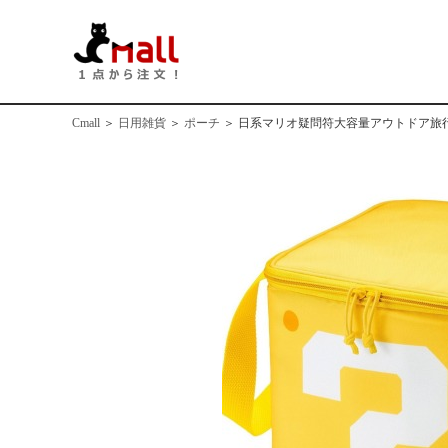
Cmall
＞
日用雑貨
＞
ポーチ
＞
日系マリオ疑問符大容量アウトドア旅