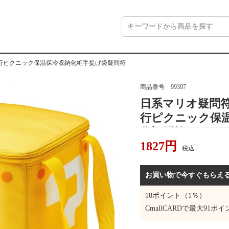
行ピクニック保温保冷収納化粧手提げ袋疑問符
商品番号
99397
日系マリオ疑問
行ピクニック保
袋疑問符
1827
円
税込
お買い物で今すぐもらえ
18
ポイント（1％）
CmallCARDで最大
91
ポイ