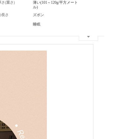
さ(重さ)
薄い(101～120g/平方メート
ル)
の長さ
ズボン
睡眠