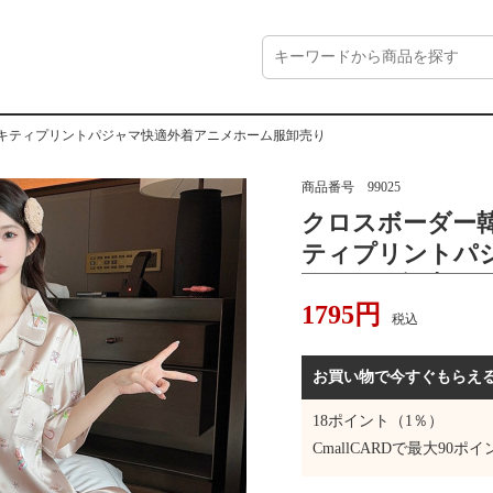
ーキティプリントパジャマ快適外着アニメホーム服卸売り
商品番号
99025
クロスボーダー韓
ティプリントパ
ホーム服卸売り
1795
円
税込
お買い物で今すぐもらえ
18
ポイント（1％）
CmallCARDで最大
90
ポイ