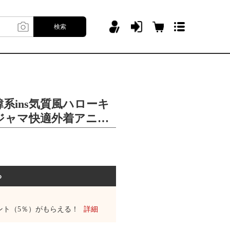
検索
系ins気質風ハローキ
ジャマ快適外着アニメ
る
ント（5％）がもらえる！
詳細