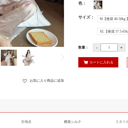
色
：
サイズ
：
M【推奨 40-50kg 
XL【推奨 57.5-65k
-
+
数量：
カートに入れる
お気に入り商品に追加
生地名
模造シルク
スタイ