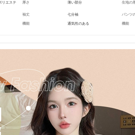
ポリエステ
厚さ
薄い部分
生地の厚
袖丈
七分袖
パンツ
機能
通気性のある
機能