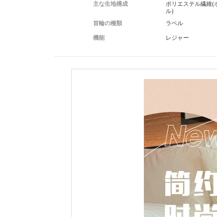
主な生地構成
ポリエステル繊維(
ル)
首輪の種類
ラペル
機能
レジャー