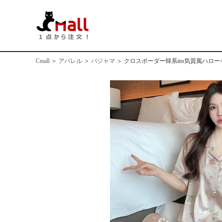
Cmall
＞
アパレル
＞
パジャマ
＞
クロスボーダー韓系ins気質風ハロ