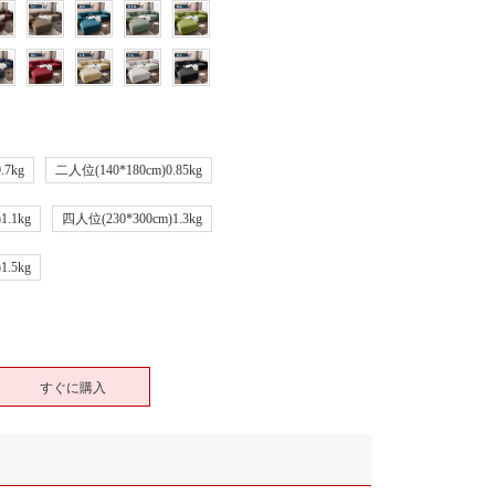
.7kg
二人位(140*180cm)0.85kg
1.1kg
四人位(230*300cm)1.3kg
1.5kg
すぐに購入