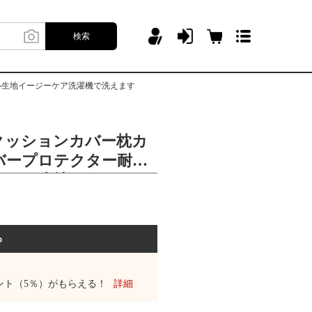
検索
ル生地イージーケア洗濯機で洗えます
クッションカバー枕カ
バープロテクター耐久
ステル生地イージーケ
ます
る
ント（5％）がもらえる！
詳細