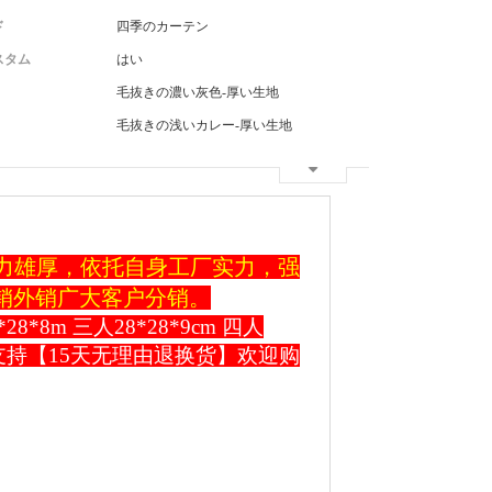
ド
四季のカーテン
スタム
はい
毛抜きの濃い灰色-厚い生地
毛抜きの浅いカレー-厚い生地
实力雄厚，依托自身工厂实力，强
销外销广大客户分销。
8m 三人28*28*9cm 四人
。支持【15天无理由退换货】欢迎购