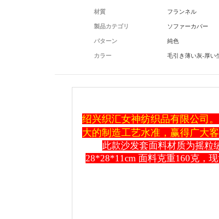
材質
フランネル
製品カテゴリ
ソファーカバー
パターン
純色
カラー
毛引き薄い灰-厚い
绍兴织汇女神纺织品有限公司
。
大的制造工艺水准，赢得广大客
此款沙发套面料材质为摇粒绒，增加
28*28*11cm 面料克重1