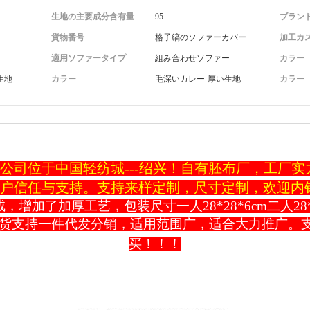
生地の主要成分含有量
95
ブラン
貨物番号
格子縞のソファーカバー
加工カ
適用ソファータイプ
組み合わせソファー
カラー
生地
カラー
毛深いカレー-厚い生地
カラー
公司位于中国轻纺城---绍兴！自有胚布厂，工厂
户信任与支持。支持来样定制，尺寸定制，欢迎内
了加厚工艺，包装尺寸一人28*28*6cm二人28*28*
60克，现货支持一件代发分销，适用范围广，适合大力推广
买！！！