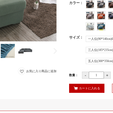
カラー
：
サイズ
：
一人位(90*140cm)0
三人位(185*235cm)
五人位(300*350cm)
お気に入り商品に追加
-
+
数量：
カートに入れる