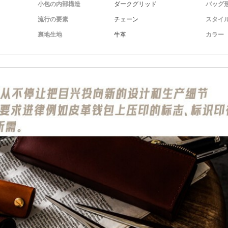
小包の内部構造
ダークグリッド
バッグ
流行の要素
チェーン
スタイ
裏地生地
牛革
カラー