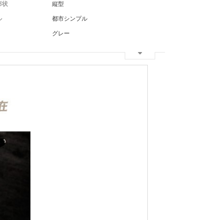
形状
縦型
ル
都市シンプル
グレー