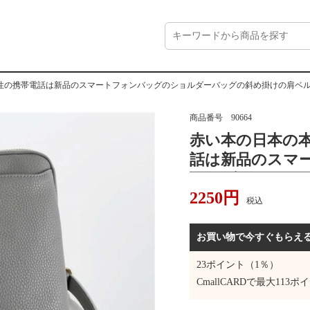
性の携帯電話は新品のスマートフォンバッグのショルダーバッグの斜め掛けの肩ベ
商品番号
90664
赤い本の日本の
話は新品のスマ
ョルダーバッグ
2250
円
を包んで女性の
税込
ができます。
お買い物で今すぐもらえ
23
ポイント（1％）
CmallCARDで最大
113
ポイ