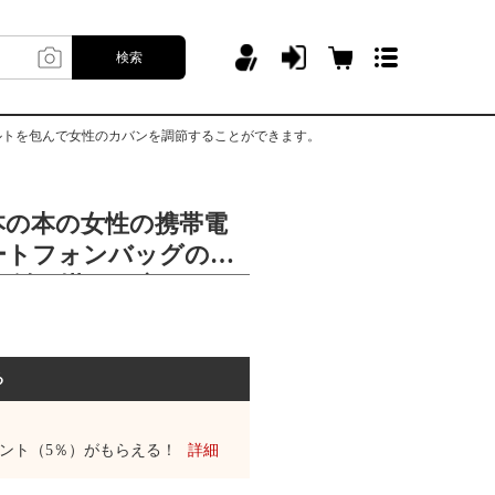
検索
ルトを包んで女性のカバンを調節することができます。
本の本の女性の携帯電
ートフォンバッグのシ
の斜め掛けの肩ベルト
カバンを調節すること
る
ント（5％）がもらえる！
詳細