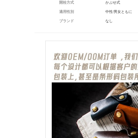
開栓方式
かぶせ式
適用性別
中性/男女ともに
ブランド
なし