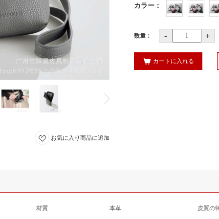
カラー
：
-
+
数量：
カートに入れる
お気に入り商品に追加
材質
本革
皮質の