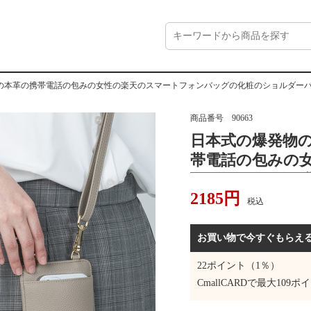
の本革の携帯電話の包みの女性の楽天のスマートフォンバッグの化粧のショルダー
商品番号
90663
日本式の爆発物
帯電話の包みの
フォンバッグの
2185
円
グのレイシの紋
税込
お買い物で今すぐもらえ
22
ポイント（1％）
CmallCARDで最大
109
ポイ