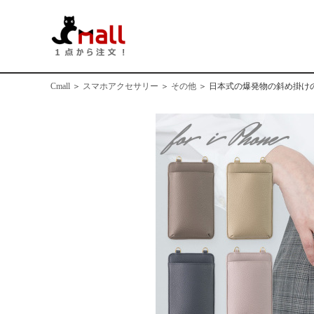
Cmall
＞
スマホアクセサリー
＞
その他
＞
日本式の爆発物の斜め掛け