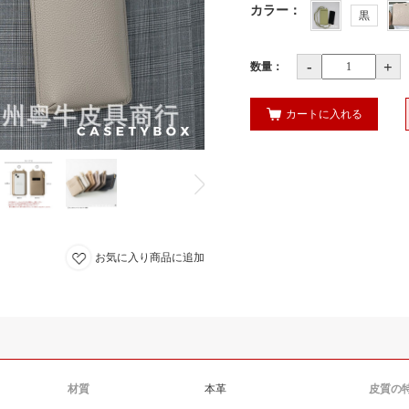
カラー
：
黒
-
+
数量：
カートに入れる
お気に入り商品に追加
材質
本革
皮質の