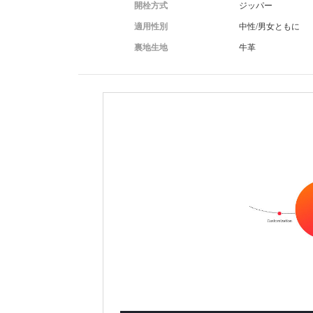
開栓方式
ジッパー
適用性別
中性/男女ともに
裏地生地
牛革