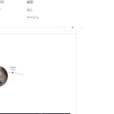
形状
縦型
ド
なし
ベージュ