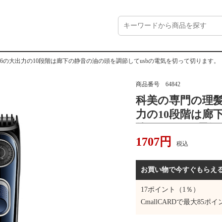
256の大出力の10段階は廊下の静音の油の頭を調節してusbの電気を切って切ります。
商品番号
64842
科美の専門の理髪器
力の10段階は廊
節してusbの電
1707
円
税込
お買い物で今すぐもらえ
17
ポイント（1％）
CmallCARDで最大
85
ポイ