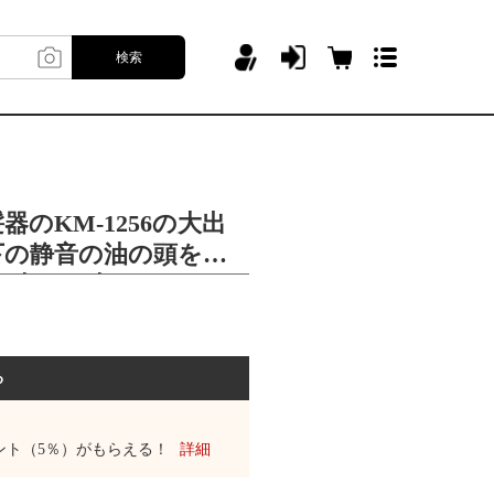
検索
のKM-1256の大出
下の静音の油の頭を調
気を切って切ります。
る
ント（5％）がもらえる！
詳細