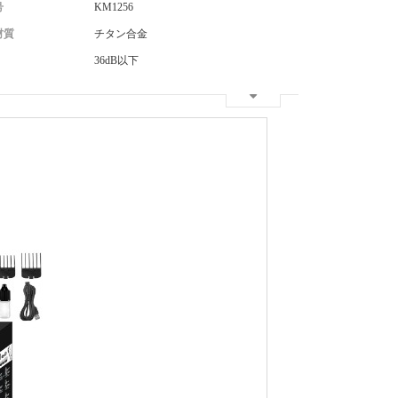
号
KM1256
材質
チタン合金
36dB以下