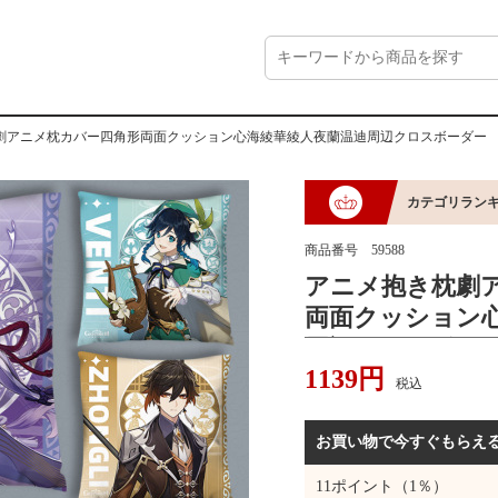
劇アニメ枕カバー四角形両面クッション心海綾華綾人夜蘭温迪周辺クロスボーダー
カテゴリラン
商品番号
59588
アニメ抱き枕劇
両面クッション
周辺クロスボー
1139
円
税込
お買い物で今すぐもらえ
11
ポイント（1％）