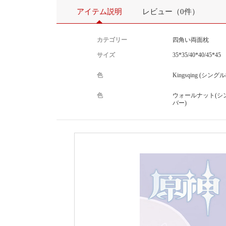
アイテム説明
レビュー（0件）
カテゴリー
四角い両面枕
サイズ
35*35/40*40/45*45
色
Kingsqing (シン
色
ウォールナット(シ
バー)