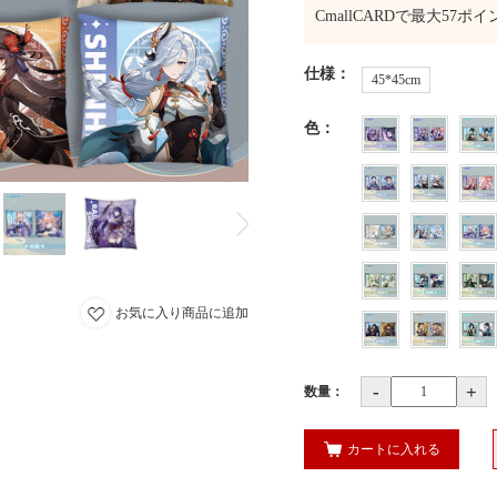
CmallCARDで最大
57
ポイ
仕様
：
45*45cm
色
：
お気に入り商品に追加
-
+
数量：
カートに入れる