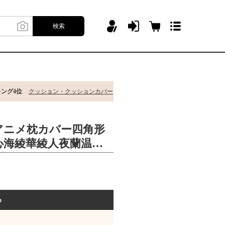
検索
キング4位
クッション・クッションカバー
アニメ枕カバー四角形
心海綾華綾人夜蘭温迪
ダー
る