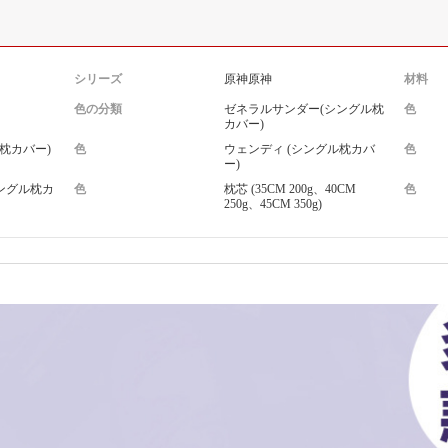
シリーズ
原神原神
材料
色の分類
ゼネラルサンダー(シングル枕
色
カバー)
グル枕カバー)
色
ウェンディ (シングル枕カバ
色
ー)
ングル枕カ
色
枕芯 (35CM 200g、40CM
色
250g、45CM 350g)