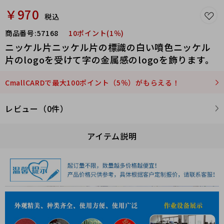
￥970
税込
商品番号:
57168
10ポイント(1％)
ニッケル片ニッケル片の標識の白い噴色ニッケル
片のlogoを受けて字の金属感のlogoを飾ります。
CmallCARDで最大100ポイント（5％）がもらえる！
レビュー（0件）
アイテム説明