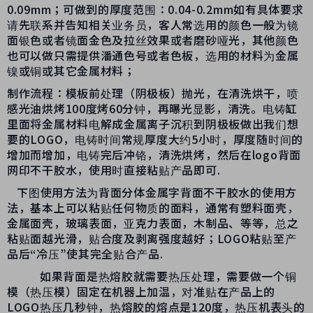
0.09mm
；可做到的厚度范围：
0.04-0.2mm
如有具体要求
请先联系并告知相关业务员，客人常选用的颜色一般为镜
面银色或者镜面金色及拉丝效果或者磨砂哑光，其他颜色
也可以做只需提供潘通色号或者色板，选用的材料为金属
镍或铜或其它金属材料；
制作流程：模板前处理（阴极板）抛光，在清洗烘干，喷
感光油烘烤
100
度烤
60
分钟，再曝光显影，清洗。电铸缸
里面将金属材料电解成金属离子沉积到阴极板做出我们想
要的
LOGO
，电铸时间常规厚度大约
5
小时，厚度随时间的
增加而增加，电铸完后冲铬，清洗烘烤，然后在
logo
背面
网印不干胶水，使用时直接粘贴产品即可
.
下图使用方法为背面分体金属字背面不干胶水的使用方
法，基本上可以粘贴任何物质的面料，通常有塑料面壳，
金属面壳，玻璃表面，亚克力表面，木制品、等等，总之
粘贴面越光滑，贴合度及剥离强度越好；
LOGO
粘贴至产
品后“冷压”使其完全贴合产品
.
如果背面是热熔胶就需要热压处理，需要做一个铜
模（热压模）固定在机器上加温，对准贴在产品上的
LOGO
热压几秒钟，热熔胶的熔点是
120
度，热压机表头的