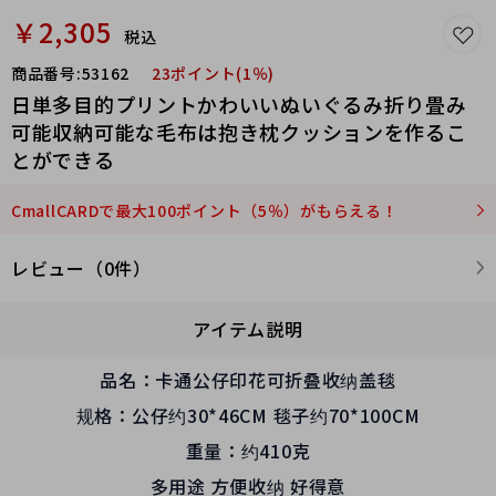
￥2,305
税込
商品番号:
53162
23ポイント(1％)
日単多目的プリントかわいいぬいぐるみ折り畳み
可能収納可能な毛布は抱き枕クッションを作るこ
とができる
CmallCARDで最大100ポイント（5％）がもらえる！
レビュー（0件）
アイテム説明
品名：卡通公仔印花可折叠收纳盖毯
规格：公仔约30*46CM 毯子约70*100CM
重量：约410克
多用途 方便收纳 好得意