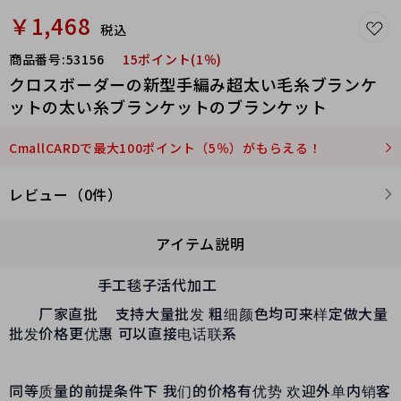
￥1,468
税込
商品番号:
53156
15ポイント(1％)
クロスボーダーの新型手編み超太い毛糸ブランケ
ットの太い糸ブランケットのブランケット
CmallCARDで最大100ポイント（5％）がもらえる！
レビュー（0件）
アイテム説明
手工毯子活代加工
厂家直批 支持大量批发 粗细颜色均可来样定做大量
批发价格更优惠 可以直接电话联系
同等质量的前提条件下 我们的价格有优势 欢迎外单内销客