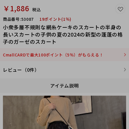
￥1,886
税込
商品番号:
53087
19ポイント(1％)
小衆多層不規則な網糸ケーキのスカートの半身の
長いスカートの子供の夏の2024の新型の蓬蓬の格
子のガーゼのスカート
CmallCARDで最大100ポイント（5％）がもらえる！
レビュー（0件）
アイテム説明