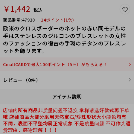
￥1,442
税込
商品番号:
47928
14ポイント(1％)
欧米のクロスボーダーのネットの赤い同モデルの
手はステンレスのジルコンのブレスレットの女性
のファッションの復古の手環のチタンのブレスレ
ットを飾ります。
CmallCARDで最大100ポイント（5％）がもらえる！
レビュー（0件）
アイテム説明
店铺内所有商品非质量问题不退换 拿样请选好款式再下单
哦 店铺商品大部分采用天然宝石/珍珠形状大小颜
色均有
不同，表面不平整均属正常现象 不是质量问题 不可作为退
货理由，感谢理解！！！