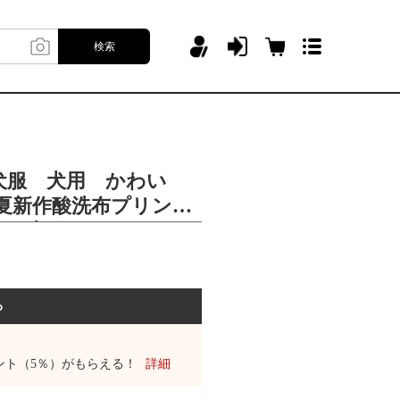
検索
犬服 犬用 かわい
夏新作酸洗布プリント
ト服犬猫服テディベア
る
ント（5％）がもらえる！
詳細