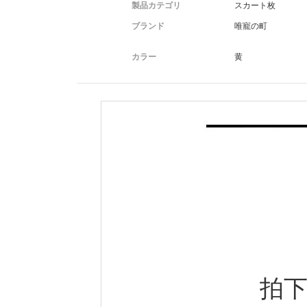
製品カテゴリ
スカート枚
ブランド
唯寵の町
カラー
黄
拍下