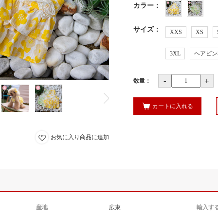
カラー
：
サイズ
：
XXS
XS
3XL
ヘアピン
-
+
数量：
カートに入れる
お気に入り商品に追加
産地
広東
輸入す