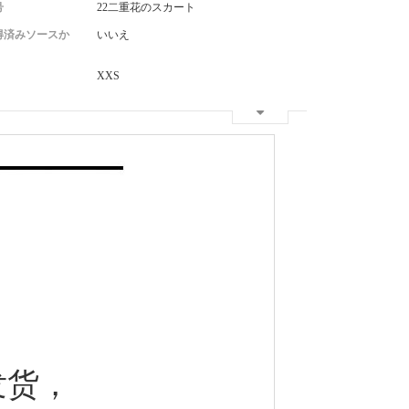
号
22二重花のスカート
得済みソースか
いいえ
XXS
发货，