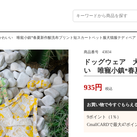
かわいい 唯寵小鎮*春夏新作酸洗布プリント短スカートペット服犬猫服テディベア
商品番号
43834
ドッグウェア 
い 唯寵小鎮*春
短スカートペッ
935
円
税込
お買い物で今すぐもらえ
9
ポイント（1％）
CmallCARDで最大
47
ポイ