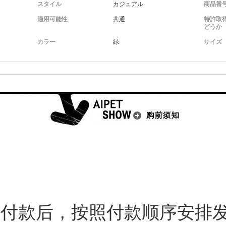
スタイル
カジュアル
商品番
適用可能性
共通
特許取
どうか
カラー
緑
サイズ
付款后，按照付款顺序安排