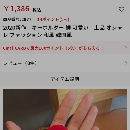
￥1,386
税込
商品番号:
2877
14ポイント(1％)
2020新作 キーホルダー 鯉 可愛い 上品 オシャ
レ ファッション 和風 韓国風
CmallCARDで最大100ポイント（5％）がもらえる！
レビュー（0件）
アイテム説明