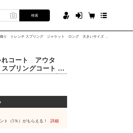
検索
グ ジャケット ロング 大きいサイズ シンプル かわいい きれいめ カジュアル
ゃれコート アウタ
 スプリングコート ロ
グカーディガン 羽織
スプリング ジャケッ
いサイズ シンプル か
 カジュアル
る
ント（5％）がもらえる！
詳細