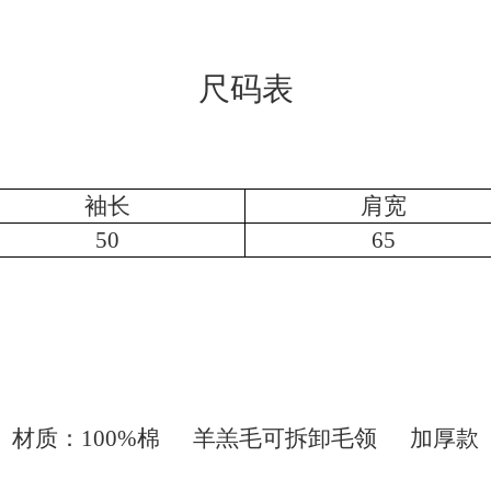
尺码表
袖长
肩宽
50
65
材质：100%棉 羊羔毛可拆卸毛领 加厚款