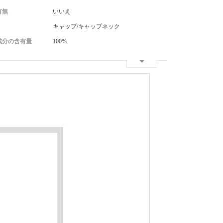
有無
いいえ
キャップ/キャップネック
成分の含有量
100%