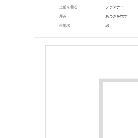
上前を着る
ファスナー
厚み
あつさを増す
生地名
綿