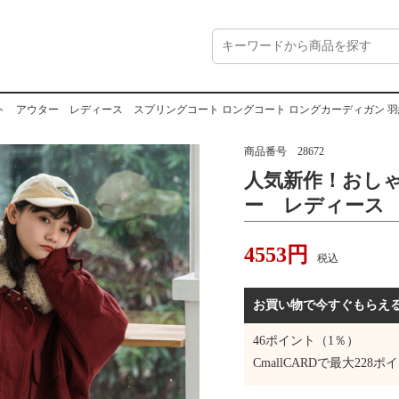
ウター レディース スプリングコート ロングコート ロングカーディガン 羽織り トレンチ スプリン
商品番号
28672
人気新作！おし
ー レディース
ングコート ロン
4553
円
り トレンチ 
税込
ト ロング 大き
わいい きれいめ
お買い物で今すぐもらえ
46
ポイント（1％）
CmallCARDで最大
228
ポイ