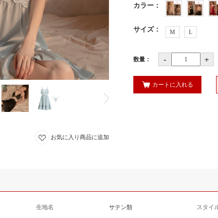
カラー
：
サイズ
：
M
L
-
+
数量：
カートに入れる
お気に入り商品に追加
生地名
サテン類
スタイ