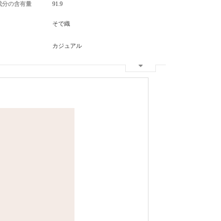
成分の含有量
91.9
そで織
カジュアル