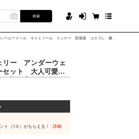
検索
ル キャミソール インナー 部屋着 コスプレ 勝負下着 彼氏に喜ばれる
ェリー アンダーウェ
ーセット 大人可愛
い下着 盛りブラ 可
ル キャミソール イ
 コスプレ 勝負下
れる
る
ント（5％）がもらえる！
詳細