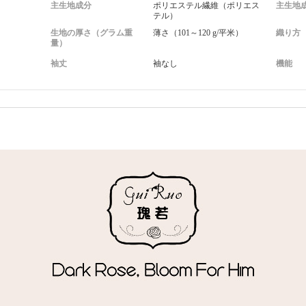
主生地成分
ポリエステル繊維（ポリエス
主生地
テル）
生地の厚さ（グラム重
薄さ（101～120 g/平米）
織り方
量）
袖丈
袖なし
機能