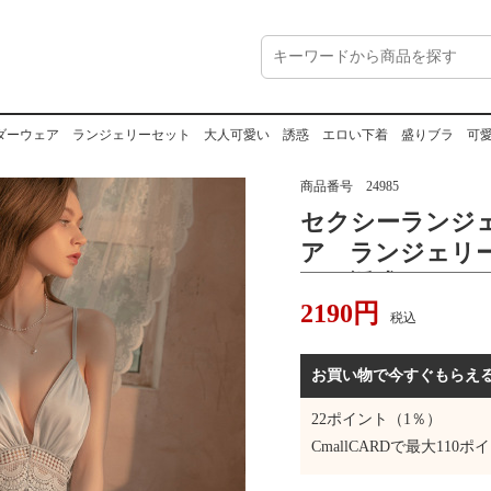
ウェア ランジェリーセット 大人可愛い 誘惑 エロい下着 盛りブラ 可愛いベビードー
商品番号
24985
セクシーランジ
ア ランジェリ
い 誘惑 エロ
2190
円
愛いベビードー
税込
ンナー 部屋着
着 彼氏に喜ば
お買い物で今すぐもらえ
22
ポイント（1％）
CmallCARDで最大
110
ポイ