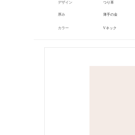
デザイン
つり革
厚み
薄手の金
カラー
Vネック