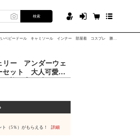
検索
ル キャミソール インナー 部屋着 コスプレ 勝負下着 彼氏に喜ばれる
ェリー アンダーウェ
ーセット 大人可愛
い下着 盛りブラ 可
ル キャミソール イ
 コスプレ 勝負下
れる
る
ント（5％）がもらえる！
詳細