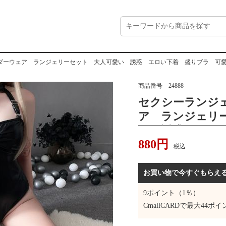
ウェア ランジェリーセット 大人可愛い 誘惑 エロい下着 盛りブラ 可愛いベビードー
商品番号
24888
セクシーランジ
ア ランジェリ
い 誘惑 エロ
880
円
愛いベビードー
税込
ンナー 部屋着
着 彼氏に喜ば
お買い物で今すぐもらえ
9
ポイント（1％）
CmallCARDで最大
44
ポイ