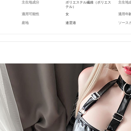
主生地成分
ポリエステル繊維（ポリエス
主生地
テル）
適用可能性
女
適用年
産地
連雲港
ソース