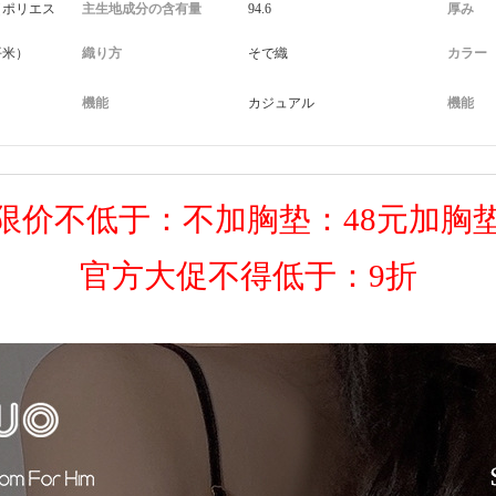
（ポリエス
主生地成分の含有量
94.6
厚み
/平米）
織り方
そで織
カラー
機能
カジュアル
機能
限价不低于：
不加胸垫：48元加胸垫
官方大促不得低于：9折