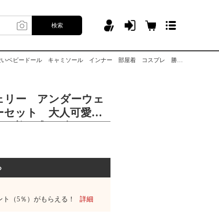
検索
ル キャミソール インナー 部屋着 コスプレ 勝負下着 彼氏に喜ばれる
ェリー アンダーウェ
ーセット 大人可愛
い下着 盛りブラ 可
ル キャミソール イ
 コスプレ 勝負下
れる
る
ント（5％）がもらえる！
詳細