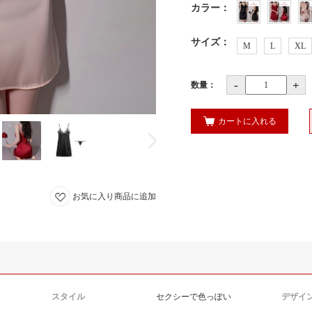
カラー
：
サイズ
：
M
L
XL
-
+
数量：
カートに入れる
お気に入り商品に追加
スタイル
セクシーで色っぽい
デザイ