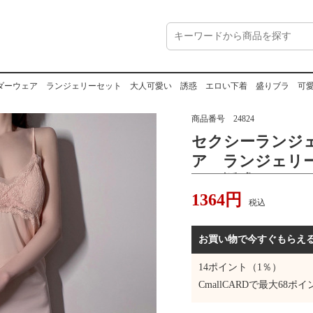
ウェア ランジェリーセット 大人可愛い 誘惑 エロい下着 盛りブラ 可愛いベビードー
商品番号
24824
セクシーランジ
ア ランジェリ
い 誘惑 エロ
1364
円
愛いベビードー
税込
ンナー 部屋着
着 彼氏に喜ば
お買い物で今すぐもらえ
14
ポイント（1％）
CmallCARDで最大
68
ポイ