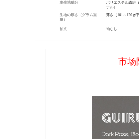
主生地成分
ポリエステル繊維
テル）
生地の厚さ（グラム重
薄さ（101～120 g
量）
袖丈
袖なし
市场