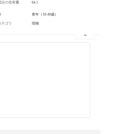
成分の含有量
64.1
齢
青年（18-40歳）
カテゴリ
現物