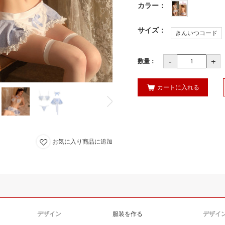
カラー
：
サイズ
：
きんいつコード
-
+
数量：
カートに入れる
お気に入り商品に追加
デザイン
服装を作る
デザイ