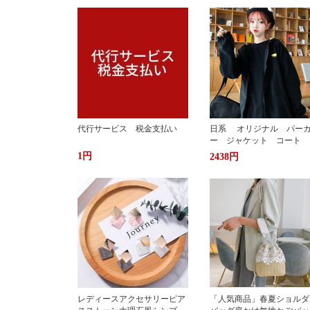
代行サービス 税金支払い
日系 オリジナル パー
ー ジャケット コート 
か ふわもこ ボアフリー
1円
2438円
ス ユニセックス 男女
ストリート おしゃれ
レディースアクセサリーピア
「人気商品」春夏ショルダ