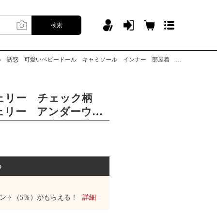
検索
ドール キャミソール インナー 部屋着 コスプレ 勝負下着 彼氏に喜ばれる
ェリー チェック柄
ェリー アンダーウェ
ーセット 大人可愛
いベビードール キャ
ナー 部屋着 コスプ
彼氏に喜ばれる
る
ント（5％）がもらえる！
詳細