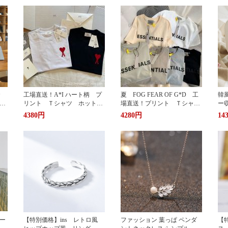
カ
工場直送！A*I ハート柄 プ
夏 FOG FEAR OF G*D 工
韓
暖
リント Ｔシャツ ホットプ
場直送！プリント Ｔシャ
ー
リント 半袖 男女兼用 ユ
ツ ホットプリント 半袖
輪
4380円
4280円
14
兼用
ニセックス おしゃれ スト
男女兼用 ユニセックス お
ッ
リート ブランドＴシャツ
しゃれ ストリート ブラン
ュ
ドＴシャツ
携
い
グ
サ
ー
【特別価格】ins レトロ風
ファッション 葉っぱ ペンダ
【特