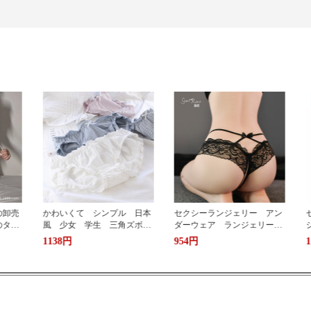
 日本
セクシーランジェリー アン
セクシーな下着の女性のセク
ズボ
ダーウェア ランジェリーセ
シーな制服はクラブの服の秘
ディー
ット 大人可愛い 誘惑 エ
書を誘惑してolを詰めて温ナ
954円
1124円
気吸湿
ロい下着 盛りブラ 可愛い
スの1284を詰めます。
 パン
ベビードール キャミソー
 快
ル インナー 部屋着 コス
お買い
プレ 勝負下着 彼氏に喜ば
れる