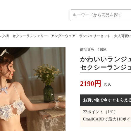
 セクシーランジェリー アンダーウェア ランジェリーセット 大人可愛い 誘惑 可愛いベビー
商品番号
21908
かわいいランジ
セクシーランジ
ア ランジェリ
2190
円
い 誘惑 可愛
税込
ミソール イン
レ 勝負下着 
お買い物で今すぐもらえ
22
ポイント（1％）
CmallCARDで最大
110
ポイ