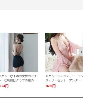
セクシーランジェリー ラン
セクシーランジェリー アン
セクシーラン
ジェリーセット アンダーウ
ダーウェア ランジェリーセ
ダーウェア 
ェア 誘惑 大人可愛い エ
ット 大人可愛い 誘惑 エ
ット 大人可
1690円
1595円
1031円
ロい下着 盛りブラ 可愛い
ロい下着 盛りブラ 可愛い
ロい下着 盛
ベビードール キャミソー
ベビードール キャミソー
ベビードール
ル インナー 部屋着 コス
ル インナー 部屋着 コス
ル インナー
プレ 勝負下着 彼氏に喜ば
プレ 勝負下着 彼氏に喜ば
プレ 勝負下
れる
れる
れる