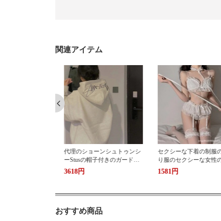
関連アイテム
ョーンシュトゥンシ
セクシーな下着の制服の卸売
かわいくて シンプル
の帽子付きのガードル
り服のセクシーな女性のタイ
風 少女 学生 三角
重いポンドの高バー
プは純粋な欲望の女性の古風
ン 純綿 女性 レ
1581円
1138円
帽子付きのガードル
なメイドを誘惑します。
スショーツ 綿 通
ルの服装は湿ってい
可愛いショーツ 下着
ツ 肌さわりやさしい
適 洗い替え 便利 
おすすめ商品
得 インナー