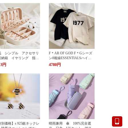
風 シンプル アクセサリ
F＊AR OF GOD F＊Gシーズ
収納箱 イヤリング 指
ン8複線ESSENTIALSハイス
 多機能 アクセサリーボ
トリート1977アルファベット
33円
4780円
クス ジュエリーケース ジ
Tシャツカップル半袖
エリーボックス 持ち運び
帯用 コンパクト 持ちやす
 小物入れ イアリン
 ピアス 首飾り アクセ
リー ケース
別価格】s 925銀ネックレ
晴雨兼用 傘 100%完全遮