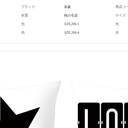
ブランド
喜蒙
商品コ
材質
桃の毛皮
サイズ
色
ADL266-1
色
色
ADL266-4
色