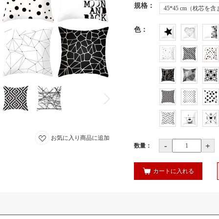
規格
：
45*45 cm（枕芯を
色
：
お気に入り商品に追加
-
+
数量：
カートに入れる