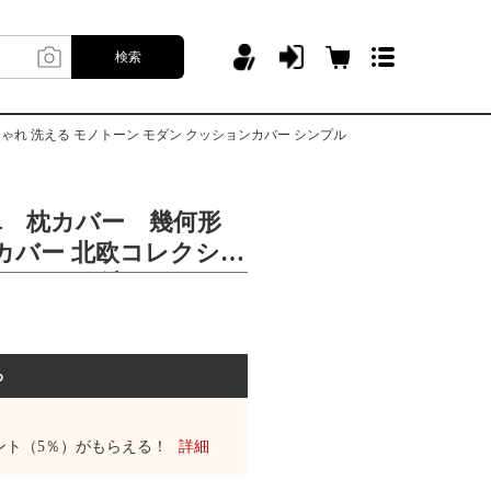
検索
しゃれ 洗える モノトーン モダン クッションカバー シンプル
単 枕カバー 幾何形
カバー 北欧コレクショ
北欧 おしゃれ 洗える モノ
クッションカバー シン
る
ント（5％）がもらえる！
詳細