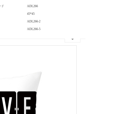
ード
ADL266
45*45
ADL266-2
ADL266-5