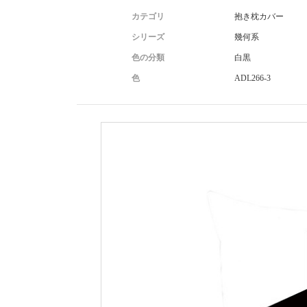
カテゴリ
抱き枕カバー
シリーズ
幾何系
色の分類
白黒
色
ADL266-3