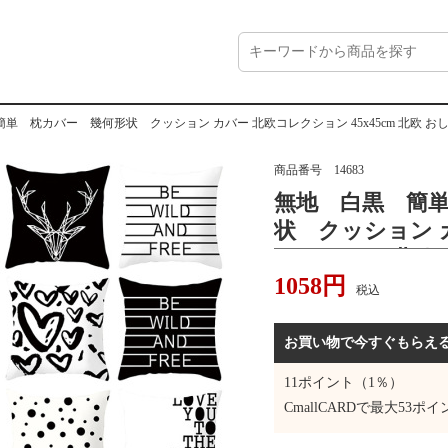
単 枕カバー 幾何形状 クッション カバー 北欧コレクション 45x45cm 北欧 お
商品番号
14683
無地 白黒 簡
状 クッション 
ン 45x45cm 
1058
円
トーン モダン 
税込
プル
お買い物で今すぐもらえ
11
ポイント（1％）
CmallCARDで最大
53
ポイ