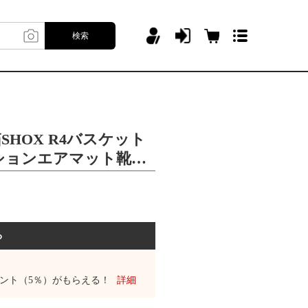
検索
HOX R4バスケット
ションエアマット靴純
る
ント（5％）がもらえる！
詳細