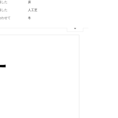
適した
床
適した
人工芝
合わせて
冬