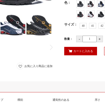
色
：
サイズ
：
40
41
42
-
+
数量：
カートに入れる
お気に入り商品に追加
ップ
機能
通気性のある
厚さ