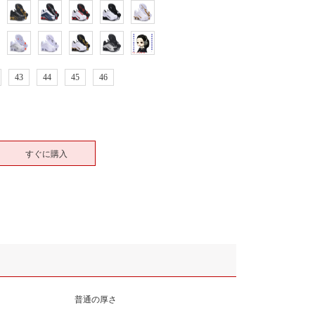
43
44
45
46
すぐに購入
普通の厚さ