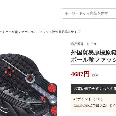
スケットボール靴ファッションエアマット靴純原男靴大サイズ
商品番号
110739
外国貿易原標原箱S
ボール靴ファッ
原男靴大サイズ
4687
円
税込
お買い物で今すぐもらえ
47
ポイント（1％）
CmallCARDで最大
234
ポイ