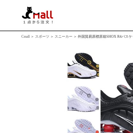
Cmall
＞
スポーツ
＞
スニーカー
＞
外国貿易原標原箱SHOX R4バ