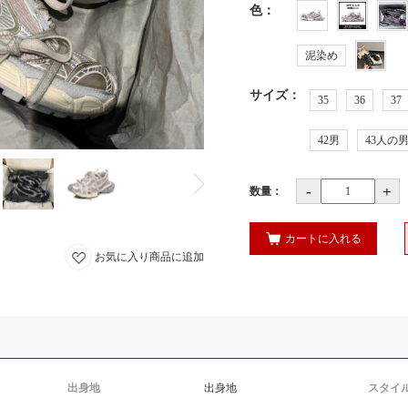
色
：
泥染め
サイズ
：
35
36
37
42男
43人の
-
+
数量：
カートに入れる
お気に入り商品に追加
出身地
出身地
スタイ