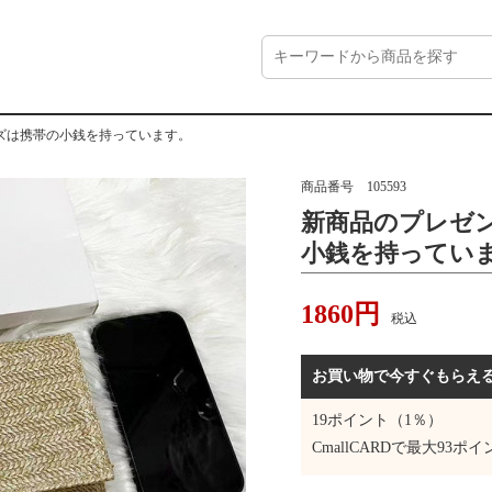
ズは携帯の小銭を持っています。
商品番号
105593
新商品のプレゼ
小銭を持ってい
1860
円
税込
お買い物で今すぐもらえ
19
ポイント（1％）
CmallCARDで最大
93
ポイ