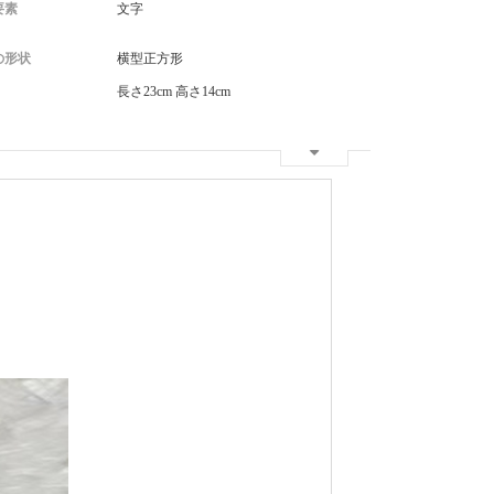
要素
文字
の形状
横型正方形
長さ23cm 高さ14cm