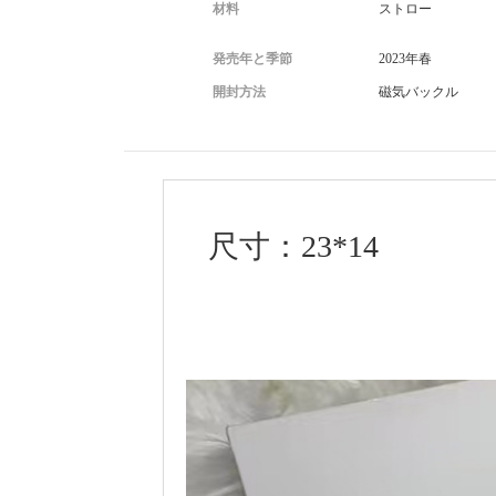
材料
ストロー
発売年と季節
2023年春
開封方法
磁気バックル