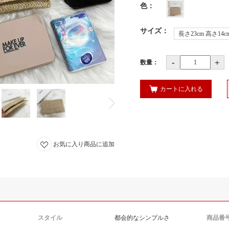
色
：
サイズ
：
長さ23cm 高さ14c
-
+
数量：
カートに入れる
お気に入り商品に追加
スタイル
都会的なシンプルさ
商品番