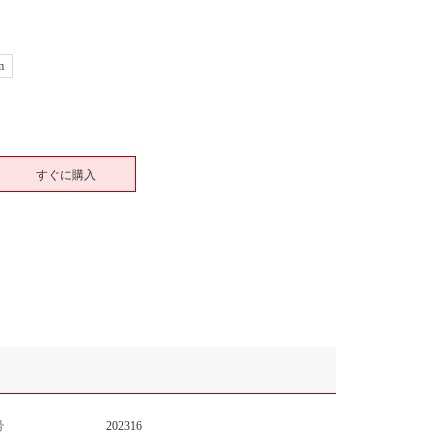
m
すぐに購入
号
202316