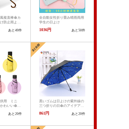
風複直棒傘カ
全自動女性折り畳み晴雨両用
け防止雨よけ
学生の日よけ
ス ゴルフ
1036円
あと49件
あと50件
子供用 ミニ
黒いゴムは日よけの紫外線の
 かわいい傘
三つ折りの日傘のアイデアの
け止め 超軽
図案のゴッホ星空を遮って傘
861円
あと20件
あと20件
ットの傘 6本