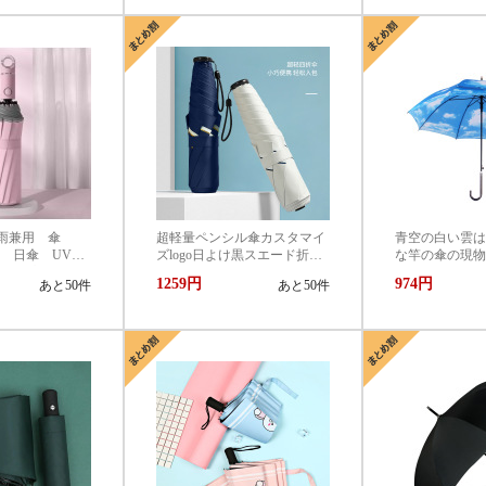
晴雨兼用 傘
超軽量ペンシル傘カスタマイ
青空の白い雲は
光 日傘 UVカ
ズlogo日よけ黒スエード折り
な竿の傘の現物
 紫外線対策 UV
たたみ傘ファッション簡単ラ
りして色の晴れ
1259円
974円
あと50件
あと50件
たたみ傘 遮光
イン晴れ傘卸売り
て作らせます。
耐風 軽量 熱
しゃれ コンパ
い