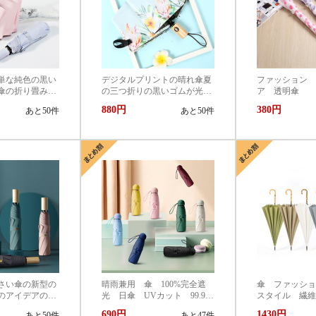
単な純色の黒い
デジタルプリントの晴れ傘夏
ファッション 
傘の折り畳みの
の三つ折りの黒いゴムが光を
ア 透明傘
傘の贈り物の傘
通さない日よけ傘の紫外線を
880円
380円
あと50件
あと50件
の傘を注文しま
防ぐ。
さい傘の新型の
晴雨兼用 傘 100%完全遮
傘 ファッショ
のアイデアの傘
光 日傘 UVカット 99.9%
スタイル 繊維
を遮ってカスタ
紫外線対策 UVケア 折りた
ト 傘 無地
690円
1430円
あと50件
あと47件