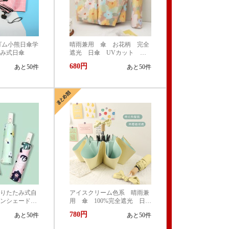
ゴム小熊日傘学
晴雨兼用 傘 お花柄 完全
み式日傘
遮光 日傘 UVカット
99.9% 紫外線対策 UVケア
680円
あと50件
あと50件
折りたたみ傘 遮光 遮熱
撥水 耐風 軽量 熱中症対
策 おしゃれ コンパクト
かわいい
りたたみ式自
アイスクリーム色系 晴雨兼
ンシェード三
用 傘 100%完全遮光 日
傘 UVカット 99.9% 紫外線
780円
あと50件
あと50件
対策 UVケア 折りたたみ
傘 遮光 遮熱 撥水 耐