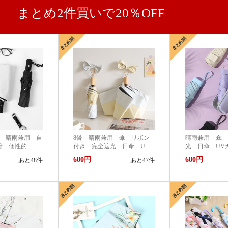
まとめ2件買いで20％OFF
 晴雨兼用 自
8骨 晴雨兼用 傘 リボン
晴雨兼用 傘 
骨 個性的 ク
付き 完全遮光 日傘 UV
光 日傘 UVカ
 晴れ傘 紫外
カット 99.9% 紫外線対策
紫外線対策 U
680円
680円
あと48件
あと47件
け止め 三つ折
UVケア 折りたたみ傘 遮
たみ傘 遮光
光 遮熱 撥水 耐風 軽
耐風 軽量 熱
量 熱中症対策 おしゃれ
しゃれ コンパ
コンパクト かわいい
い