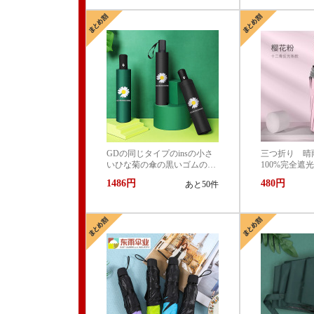
GDの同じタイプのinsの小さ
三つ折り 
いひな菊の傘の黒いゴムの晴
100%完全遮
雨の両用の日傘の女性の折り
ット 99.9%
1486円
480円
あと50件
畳む日よけの傘の卸売り
ケア 折り
遮熱 撥水 
中症対策 お
クト かわい