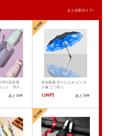
まとめ割ガイド>
100%完全遮
全自動傘 折りたたみ ビジネ
ット 99.9%
ス傘 三つ折り
Vケア 折りた
1280円
あと50件
あと50件
 遮熱 撥水
中症対策 お
クト かわい