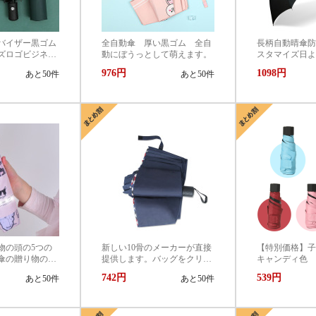
バイザー黒ゴム
全自動傘 厚い黒ゴム 全自
長柄自動晴傘防
ズロゴビジネス
動にぼうっとして萌えます。
スタマイズ日よ
たみ傘
純色の傘ビジネ
976円
1098円
あと50件
あと50件
物の頭の5つの
新しい10骨のメーカーが直接
【特別価格】
傘の贈り物のフ
提供します。バッグをクリッ
キャンディ色
な女性の日傘の
クしてロゴをカスタマイズし
晴雨兼用 日焼
742円
539円
あと50件
あと50件
メーカーの直接
ます。
い180ｇ ポケ
行します
骨 18cm