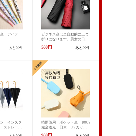
傘 アイデ
ビジネス傘は全自動的に三つ
折りになります。男女の日傘
は黒いゴムの日傘になりま
580円
あと50件
あと50件
す。
ン インスタ
晴雨兼用 ポケット傘 100%
 ストレー
完全遮光 日傘 UVカッ
 竹節 和風
ト 99.9% 紫外線対策 UVケ
980円
あと50件
あと50件