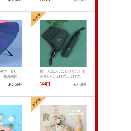
 カジュアル
ア 折りたたみ傘 遮光 遮
熱 撥水 耐風 軽量 熱中
症対策 おしゃれ コンパク
ト かわいい
イデア 長い
厚手の黒いゴムをプラスして
 紫外線防止
純色UV日よけの日よけの黒
丈夫 撥水 耐
いゴムを遮って折り畳みま
564円
あと50件
あと50件
雨兼用 収納ポ
す。