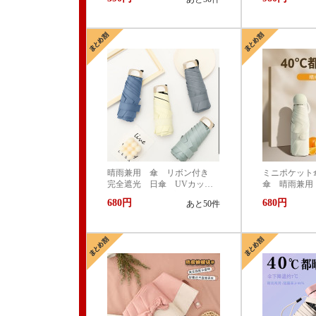
たみ傘 遮光 遮熱 撥水
マイズするこ
耐風 軽量 熱中症対策 お
しゃれ コンパクト かわい
い
晴雨兼用 傘 リボン付き
ミニポケット
完全遮光 日傘 UVカッ
傘 晴雨兼用 
ト 99.9% 紫外線対策 UVケ
遮光 日傘 
680円
680円
あと50件
ア 折りたたみ傘 遮光 遮
99.9% 紫外
熱 撥水 耐風 軽量 熱中
折りたたみ
症対策 おしゃれ コンパク
撥水 耐風 
ト かわいい
策 おしゃ
かわいい