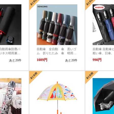
自動雨傘防塵パ
自動傘 全自動 傘 黒いゴ
自動傘 自動傘
ジネス晴雨兼用
ム 折りたたみ 傘 晴雨兼
粗い傘、日傘、
用 ファッション ビジネ
広告ギフト傘を
1089円
990円
あと20件
あと20件
ス 紫外線対策 uvカット