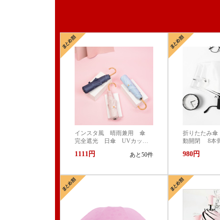
インスタ風 晴雨兼用 傘
折りたたみ傘
完全遮光 日傘 UVカッ
動開閉 8本
ト 99.9% 紫外線対策 UVケ
ール 黒ゴム
1111円
980円
あと50件
ア 折りたたみ傘 遮光 遮
線防止 日焼
熱 撥水 耐風 軽量 熱中
り 傘
症対策 おしゃれ コンパク
ト かわいい