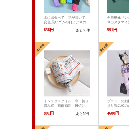
水に出会って、花が咲いて、
全自動傘サン
変色 黒いゴムの日よけ傘の日
傘カスタマイ
よけ防止紫外線はカスタマイ
傘晴雨折りた
656円
591円
あと50件
ズできます。LOGO。
インスタスタイル 傘 折り
ブランドの動
畳み式 晴雨両用 日焼け止
折り畳み式の
め 日傘 学生 韓国風 日
ァッション的
891円
4680円
あと50件
焼け止め 日傘紫外線対策
日よけの傘の
uvカット傘 自動式
販売は髪を代