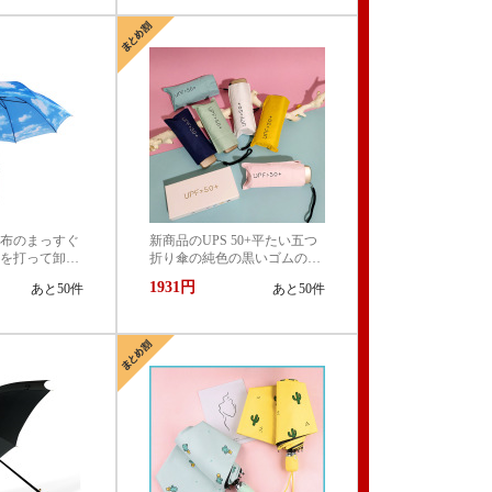
風 軽量 熱中症対策 おし
ゃれ コンパクト かわいい
布のまっすぐ
新商品のUPS 50+平たい五つ
を打って卸売
折り傘の純色の黒いゴムの日
た傘を注文し
よけの傘の超軽いミニ日傘の
1931円
あと50件
あと50件
ポケットの晴れた傘