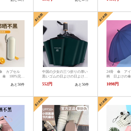
とができます。
たみ傘 遮光 遮熱 撥水
シンプル 簡単
耐風 軽量 熱中症対策 お
しゃれ コンパクト かわい
い
傘 カプセル
中国の少女の三つ折りの厚い
24骨 傘 ア
傘 100%完全
黒いゴムの日よけの日よけの
柄 日よけの傘
UVカット
日傘UV 9合板の傘の卸売り価
ワンタッチ開き 
552円
1098円
あと50件
あと50件
線対策 UVケア
格
風 梅雨対策 晴
傘 遮光 遮熱
ーチ付き
軽量 熱中症対
れ コンパクト