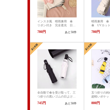
インスタ風 晴雨兼用 傘
晴雨兼用 傘
リボン付き 完全遮光 日
傘 UVカット 
傘 UVカット 99.9% 紫外線
対策 UVケア
780円
780円
あと50件
対策 UVケア 折りたたみ
傘 遮光 遮
傘 遮光 遮熱 撥水 耐
風 軽量 熱
風 軽量 熱中症対策 おし
ゃれ コンパ
ゃれ コンパクト かわいい
全自動で傘を受け取って、三
五つ折りの純
つ折りの黒いゴムの日よけの
超軽いポケッ
日傘をたたんで、晴雨両用カ
ミニ日よけの
745円
880円
あと50件
スタマイズのlogo広告の傘を
ています。
使います。