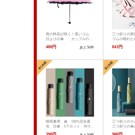
雨の時花が咲く！黒いゴム
三つ折りの簡
日よけの傘 カップルの三
ゴムの晴れた
つ折りの傘
日よけ防止の
480円
843円
あと50件
は特注の広告
す。
晴雨兼用 傘 100%完全遮
三つ折りの小
光 日傘 UVカット 99.9%
三つ折りの傘
紫外線対策 UVケア 折りた
は日よけの傘
390円
980円
あと50件