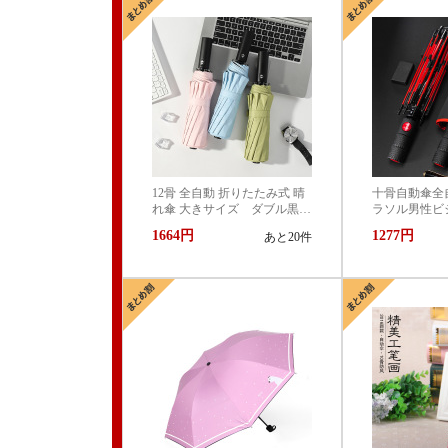
12骨 全自動 折りたたみ式 晴
十骨自動傘全
れ傘 大きサイズ ダブル黒ゴ
ラソル男性ビ
ム 防風 日よけ 男女 ビ
折りたたみ傘
1664円
1277円
あと20件
ジネ ス三折傘