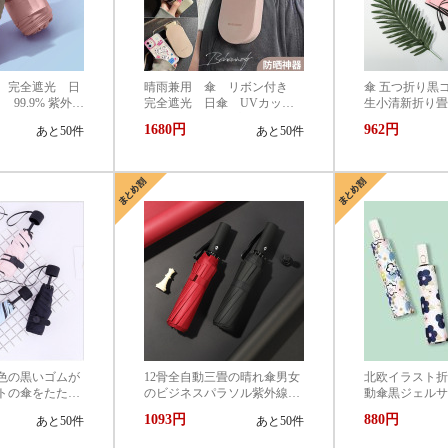
 完全遮光 日
晴雨兼用 傘 リボン付き
傘 五つ折り黒
99.9% 紫外線
完全遮光 日傘 UVカッ
生小清新折り畳
 折りたたみ
ト 99.9% 紫外線対策 UVケ
1680円
962円
あと50件
あと50件
熱 撥水 耐
ア 折りたたみ傘 遮光 遮
中症対策 おし
熱 撥水 耐風 軽量 熱中
クト かわいい
症対策 おしゃれ コンパク
ト かわいい
色の黒いゴムが
12骨全自動三畳の晴れ傘男女
北欧イラスト折
トの傘をたたむ
のビジネスパラソル紫外線対
動傘黒ジェルサ
晴れ傘を提供し
策カスタマイズ
つ折り日傘
1093円
880円
あと50件
あと50件