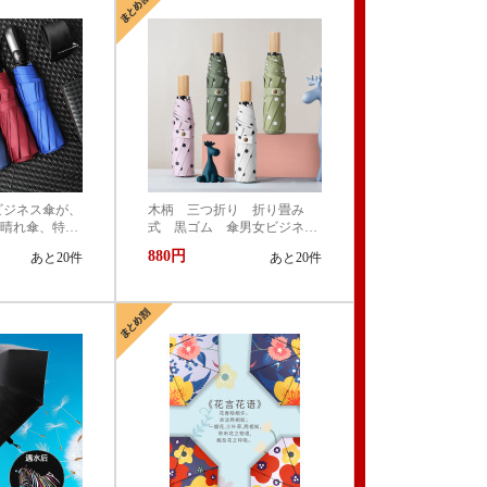
ビジネス傘が、
木柄 三つ折り 折り畳み
晴れ傘、特注
式 黒ゴム 傘男女ビジネス
追加します。
傘シンプル復古 晴れ傘
880円
あと20件
あと20件