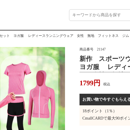
ト ヨガ服 レディースランニングウェア 女性 無地 フィットネス ジムトレーニング 長袖 
商品番号
21147
新作 スポーツ
ヨガ服 レディ
ア 女性 無地
1799
円
トレーニング 
税込
ーツ アクティブ
性 快適 伸縮性あ
お買い物で今すぐもらえ
18
ポイント（1％）
CmallCARDで最大
90
ポイ