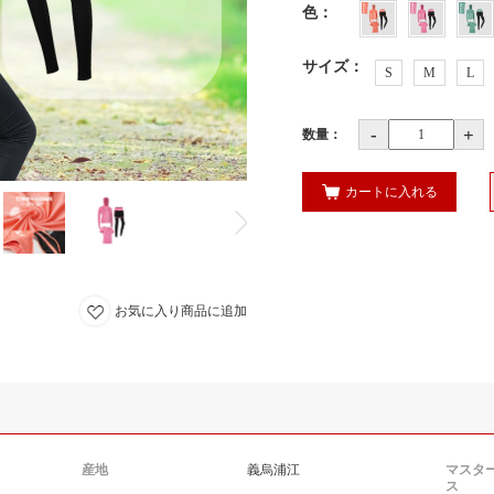
色
：
サイズ
：
S
M
L
-
+
数量：
カートに入れる
お気に入り商品に追加
産地
義烏浦江
マスタ
ス