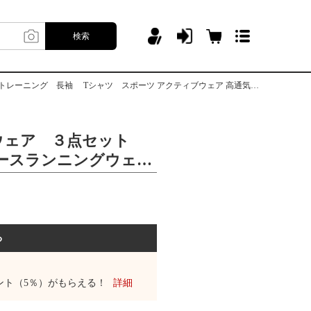
検索
Tシャツ スポーツ アクティブウェア 高通気性 速乾性 快適 伸縮性あり
ウェア ３点セット
ースランニングウェ
 フィットネス ジム
長袖 Tシャツ スポ
ウェア 高通気性 速乾
り
る
ント（5％）がもらえる！
詳細