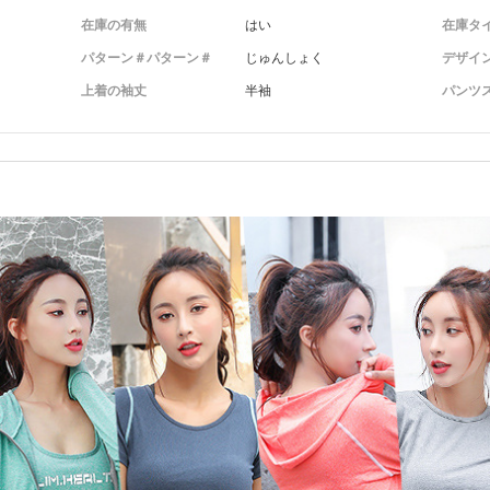
在庫の有無
はい
在庫タ
パターン＃パターン＃
じゅんしょく
デザイ
上着の袖丈
半袖
パンツ