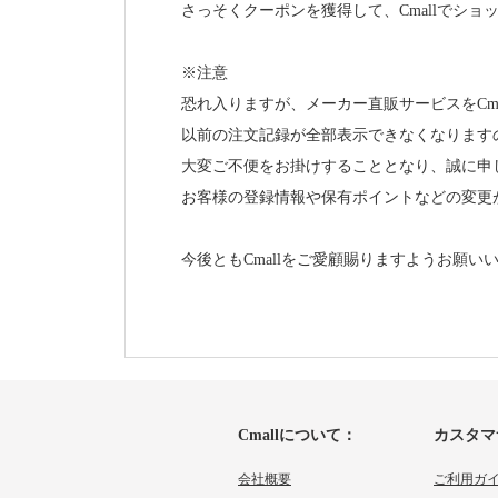
さっそくクーポンを獲得して、Cmallでショ
※注意
恐れ入りますが、メーカー直販サービスをCm
以前の注文記録が全部表示できなくなります
大変ご不便をお掛けすることとなり、誠に申
お客様の登録情報や保有ポイントなどの変更
今後ともCmallをご愛顧賜りますようお願い
Cmallについて：
カスタマ
会社概要
ご利用ガ