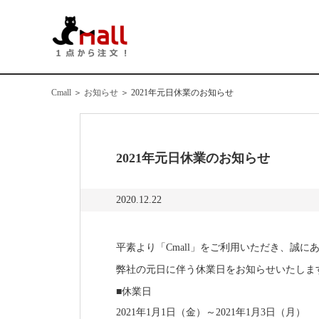
Cmall
＞
お知らせ
＞
2021年元日休業のお知らせ
2021年元日休業のお知らせ
2020.12.22
平素より「
Cmall」をご利用いただき、誠
弊社の
元日
に伴う休業日をお知らせいたしま
■休業日
202
1
年
1
月
1
日（
金
）～
202
1
年
1
月
3
日（
月
）