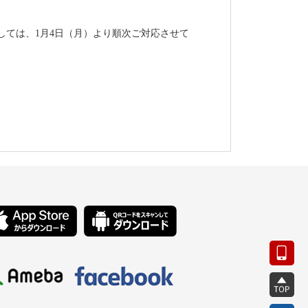
しては、
1
月
4
日（
月
）より順次ご対応させて