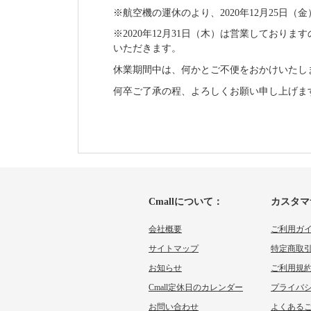
※航空機
の
運休
のより、
2020年12
月
25日（
※
2020年12
月
31
日（
木
）は営業しております
いただきます。
休業期間中は、何かとご不便をおかけいたし
何卒ご了承の程、よろしくお願い申し上げま
Cmallについて：
カスタマ
会社概要
ご利用ガ
サイトマップ
特定商取
お知らせ
ご利用規
Cmall定休日のカレンダー
プライバ
お問い合わせ
よくあるご