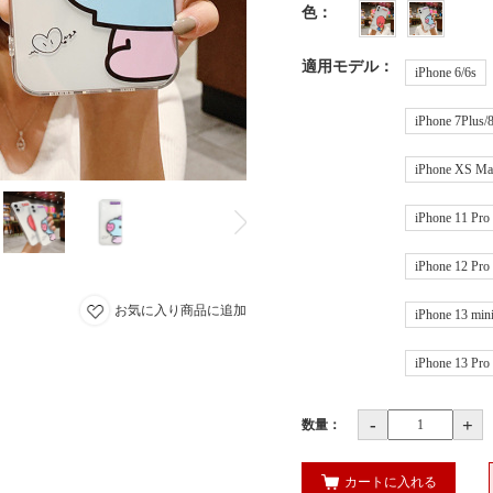
色
：
適用モデル
：
iPhone 6/6s
iPhone 7Plus/
iPhone XS M
iPhone 11 Pr
iPhone 12 Pro
お気に入り商品に追加
iPhone 13 min
iPhone 13 Pr
-
+
数量：
カートに入れる