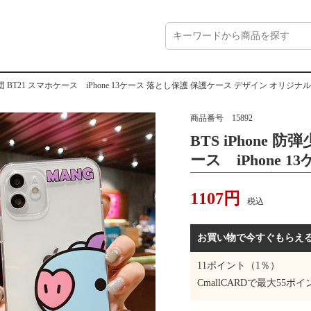
21 スマホケース iPhone 13ケース 落とし保護 保護ケース デザイン オリジナル インストール iPhone 13 iPhone 11 iPho
商品番号
15892
BTS iPhone 
ース iPhone 
ケース デザイン
1107
円
ール iPhone 13 iPh
税込
Max iPhone 13
ーン TPU ク
お買い物で今すぐもらえ
ケース
11
ポイント（1％）
CmallCARDで最大
55
ポイ