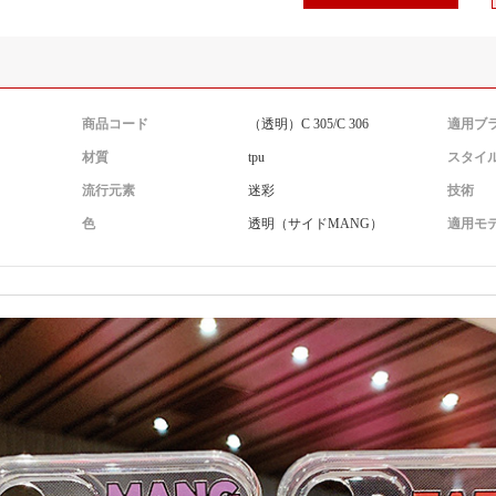
商品コード
（透明）C 305/C 306
適用ブ
材質
tpu
スタイ
流行元素
迷彩
技術
）
色
透明（サイドMANG）
適用モ