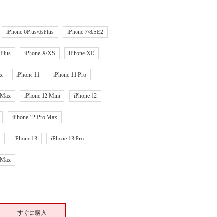
iPhone 6Plus/6sPlus
iPhone 7/8/SE2
8Plus
iPhone X/XS
iPhone XR
ax
iPhone 11
iPhone 11 Pro
o Max
iPhone 12 Mini
iPhone 12
iPhone 12 Pro Max
i
iPhone 13
iPhone 13 Pro
o Max
すぐに購入