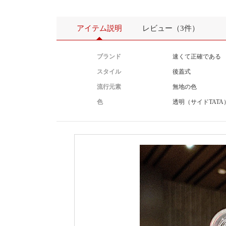
アイテム説明
レビュー（3件）
ブランド
速くて正確である
スタイル
後蓋式
流行元素
無地の色
色
透明（サイドTATA