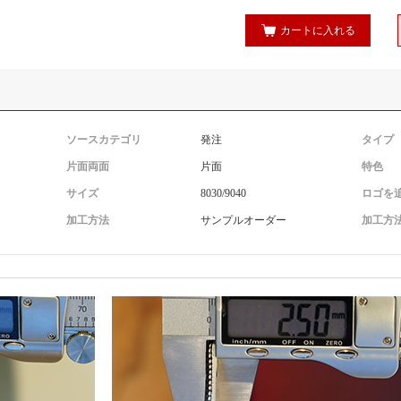
カートに入れる
ソースカテゴリ
発注
タイプ
片面両面
片面
特色
サイズ
8030/9040
ロゴを
加工方法
サンプルオーダー
加工方