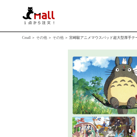
Cmall
＞
その他
＞
その他
＞
宮崎駿アニメマウスパッド超大型厚手テ