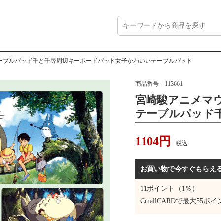
ーブルパッド千と千尋周辺キーボードパッド女子かわいいテーブルパッド
商品番号
113661
宮崎駿アニメマ
テーブルパッド
ドパッド女子か
1104
円
税込
お買い物で今すぐもらえ
11
ポイント（1％）
CmallCARDで最大
55
ポイ